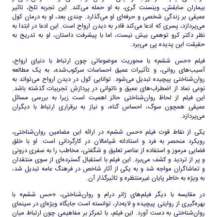
بیماران سابقش، وینسنت گری، به او حمله می‌کند. این تجربه تلخ، تاثیر
عمیقی بر زندگی شخصی و حرفه‌ای او می‌گذارد. چندی بعد، او به درمان کول
می‌پردازد، پسری که ادعا می‌کند قادر به دیدن ارواح است. این ادعا در ابتدا به
نظر دکتر کرو توهمی بیش نیست، اما با پیشرفت داستان، او به تدریج به
حقیقت این پدیده پی می‌برد.
فیلم «حس ششم» با محوریت موضوعاتی چون ارتباط با دنیای ارواح،
آسیب‌های روانی، و تأثیرات عمیق احساسات سرکوب‌شده، به یک مطالعه
روان‌شناختی پیچیده تبدیل می‌شود. توانایی کول در دیدن ارواح می‌تواند به
نوعی نماد از اضطراب‌های عمیق و ناتوانی در پردازش تجربیات گذشته باشد.
این فیلم از لحاظ روان‌شناختی حائز اهمیت است زیرا به بررسی مسائل
عمیقی همچون سوگ، احساس گناه، و نیاز به برقراری ارتباط با دیگران
می‌پردازد.
یکی از نقاط قوت فیلم «حس ششم» در ارائه این مضامین روان‌شناختی،
رویکرد منحصر به فرد و استادانه شیامالان در کارگردانی است. او با خلق
فضایی مرموز و استفاده از عناصر تعلیق و شگفتی، مخاطب را به سفری درونی
و پر از تردید و کشف می‌برد. این فیلم با استقبال گسترده‌ای از سوی منتقدان
و تماشاگران مواجه شد و به یکی از آثار شاخص در فرهنگ عامه تبدیل شد،
به ویژه به خاطر پایان غیرمنتظره و تاثیرگذار آن.
در مقایسه با دیگر فیلم‌های ژانر درام و روان‌شناختی، «حس ششم» با
بهره‌گیری از روایتی پیچیده و لایه‌دار، توانسته است جایگاه ویژه‌ای در سینمای
روان‌شناختی به دست آورد. این فیلم، با تمرکز بر مفاهیمی چون ارتباط میان