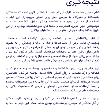
نتیجه‌گیری
فیلم «حس ششم» به کارگردانی ام. نایت شیامالان، اثری است که به شکلی
هنرمندانه و تاثیرگذار به بررسی عمق روان انسان می‌پردازد. این فیلم با
استفاده از داستانی پیچیده و شخصیت‌پردازی دقیق، توانسته است به
موضوعاتی چون ترس، اضطراب، و تجربه‌های ماوراءالطبیعه بپردازد و از این
طریق واکنش‌های هیجانی متنوعی را در مخاطبان برانگیزد.
از نظر روانشناختی، «حس ششم» به خوبی توانسته است احساسات
پیچیده‌ای مانند ترس از ناشناخته‌ها و نیاز به درک و پذیرش را به تصویر
بکشد. توانایی کول سیر در دیدن ارواح، نمادی از مواجهه با ترس‌های درونی و
تلاش برای یافتن معنا در تجربیات تروماتیک است. دکتر مالکوم کرو نیز با
چالش‌های روانی خود، از جمله احساس گناه و نیاز به جبران گذشته، به نوعی
نماد از تلاش برای خودشناسی و پذیرش واقعیت‌های تلخ زندگی است.
این فیلم به ویژه برای روانشناسان، دانشجویان روانشناسی و افرادی که به
مطالعه و درک عمیق‌تر از روان انسان علاقه‌مندند، توصیه می‌شود. همچنین،
برای مخاطبانی که به دنبال تجربه‌ای احساسی و تفکر برانگیز هستند، «حس
ششم» می‌تواند گزینه‌ای مناسب باشد. با این حال، به دلیل موضوعات پیچیده
و بعضاً ترسناک، ممکن است برای کودکان و افرادی که حساسیت بالایی به
موضوعات ماورایی دارند، مناسب نباشد.
در نهایت، «حس ششم» با ارائه داستانی گیرا و پایان‌بندی غیرمنتظره، به یکی
از آثار ماندگار در سینمای روانشناختی تبدیل شده است. این فیلم نه تنها به