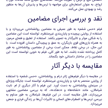
احساس انزوا و ترس را تقویت می‌کند. صحنه‌های کلیدی مانند ملاقات کول با
ارواح، به عنوان استعاره‌ای برای مواجهه با ترس‌ها و پذیرش آن‌ها به منظور
رشد و بهبودی عمل می‌کنند.
نقد و بررسی اجرای مضامین
فیلم «حس ششم» به طور عمیقی به مضامین روانشناختی می‌پردازد و با
استفاده از روایتی پیچیده و پایان‌بندی غیرمنتظره، توانسته است این مضامین
را به شکلی موثر و تاثیرگذار به تصویر بکشد. استفاده از تعلیق و فضای مرموز،
به همراه بازی‌های قوی بازیگران، به عمق و پیچیدگی داستان افزوده است. با
این حال، در برخی نقاط، ممکن است برخی از مضامین روانشناختی به طور
کامل پرداخته نشده باشند، اما به طور کلی، فیلم به خوبی توانسته است این
مضامین را در ساختار داستانی خود بگنجاند.
مقایسه با دیگر آثار
در مقایسه با دیگر فیلم‌های ژانر درام و روانشناختی، «حس ششم» با استفاده
از روایتی منحصر به فرد و پایان‌بندی غیرمنتظره، توانسته است جایگاه ویژه‌ای
در سینمای روانشناختی به دست آورد. این فیلم با آثار دیگری از ام. نایت
شیامالان، مانند «نشانه‌ها» و «دهکده»، که به بررسی مضامین مشابهی
می‌پردازند، قابل مقایسه است. در این فیلم‌ها، شیامالان به طور مداوم به
بررسی ترس‌ها و اضطراب‌های انسانی و تاثیرات آن‌ها بر زندگی فردی و جمعی
می‌پردازد.