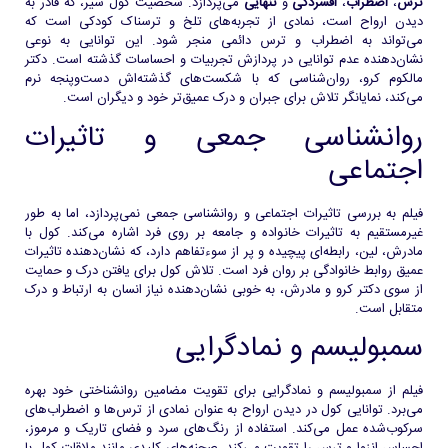
ترس
،
اضطراب
،
افسردگی
و
تنهایی
می‌پردازد. شخصیت کول سیر، که قادر به
دیدن ارواح است، نمادی از تجربه‌های تلخ و ترسناک کودکی است که
می‌تواند به اضطراب و ترس دائمی منجر شود. این توانایی به نوعی
نشان‌دهنده عدم توانایی در پردازش تجربیات و احساسات گذشته است. دکتر
مالکوم کرو، روان‌شناسی که با شکست‌های گذشته‌اش دست‌وپنجه نرم
می‌کند، نمایانگر تلاش برای جبران و درک عمیق‌تر خود و دیگران است.
روانشناسی جمعی و تاثیرات
اجتماعی
فیلم به بررسی تاثیرات اجتماعی و روانشناسی جمعی نمی‌پردازد، اما به طور
غیرمستقیم به تاثیرات خانواده و جامعه بر روی فرد اشاره می‌کند. کول با
مادرش، لین، رابطه‌ای پیچیده و پر از سوءتفاهم دارد، که نشان‌دهنده تاثیرات
عمیق روابط خانوادگی بر روان فرد است. تلاش کول برای یافتن درک و حمایت
از سوی دکتر کرو و مادرش، به خوبی نشان‌دهنده نیاز انسان به ارتباط و درک
متقابل است.
سمبولیسم و نمادگرایی
فیلم از سمبولیسم و نمادگرایی برای تقویت مضامین روانشناختی خود بهره
می‌برد. توانایی کول در دیدن ارواح به عنوان نمادی از ترس‌ها و اضطراب‌های
سرکوب‌شده عمل می‌کند. استفاده از رنگ‌های سرد و فضای تاریک و مرموز،