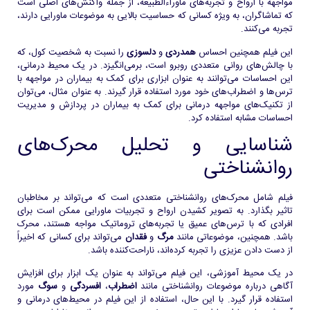
مواجهه با ارواح و تجربه‌های ماوراءالطبیعه، از جمله واکنش‌های اصلی است
که تماشاگران، به ویژه کسانی که حساسیت بالایی به موضوعات ماورایی دارند،
تجربه می‌کنند.
این فیلم همچنین احساس
همدردی
و
دلسوزی
را نسبت به شخصیت کول، که
با چالش‌های روانی متعددی روبرو است، برمی‌انگیزد. در یک محیط درمانی،
این احساسات می‌توانند به عنوان ابزاری برای کمک به بیماران در مواجهه با
ترس‌ها و اضطراب‌های خود مورد استفاده قرار گیرند. به عنوان مثال، می‌توان
از تکنیک‌های مواجهه درمانی برای کمک به بیماران در پردازش و مدیریت
احساسات مشابه استفاده کرد.
شناسایی و تحلیل محرک‌های
روانشناختی
فیلم شامل محرک‌های روانشناختی متعددی است که می‌تواند بر مخاطبان
تاثیر بگذارد. به تصویر کشیدن ارواح و تجربیات ماورایی ممکن است برای
افرادی که با ترس‌های عمیق یا تجربه‌های تروماتیک مواجه هستند، محرک
باشد. همچنین، موضوعاتی مانند
مرگ
و
فقدان
می‌تواند برای کسانی که اخیراً
از دست دادن عزیزی را تجربه کرده‌اند، ناراحت‌کننده باشد.
در یک محیط آموزشی، این فیلم می‌تواند به عنوان یک ابزار برای افزایش
آگاهی درباره موضوعات روانشناختی مانند
اضطراب
،
افسردگی
و
سوگ
مورد
استفاده قرار گیرد. با این حال، استفاده از این فیلم در محیط‌های درمانی و