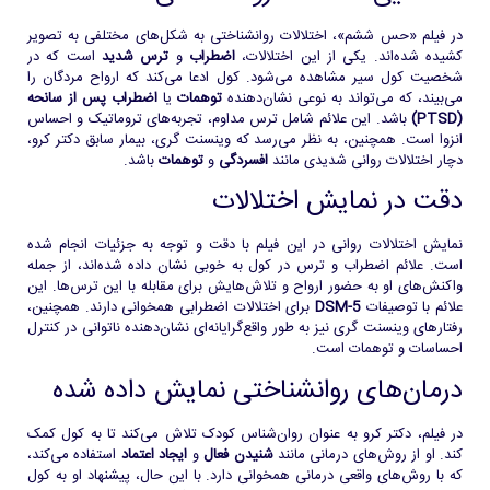
در فیلم «حس ششم»، اختلالات روانشناختی به شکل‌های مختلفی به تصویر
کشیده شده‌اند. یکی از این اختلالات،
اضطراب
و
ترس شدید
است که در
شخصیت کول سیر مشاهده می‌شود. کول ادعا می‌کند که ارواح مردگان را
می‌بیند، که می‌تواند به نوعی نشان‌دهنده
توهمات
یا
اضطراب پس از سانحه
(PTSD)
باشد. این علائم شامل ترس مداوم، تجربه‌های تروماتیک و احساس
انزوا است. همچنین، به نظر می‌رسد که وینسنت گری، بیمار سابق دکتر کرو،
دچار اختلالات روانی شدیدی مانند
افسردگی
و
توهمات
باشد.
دقت در نمایش اختلالات
نمایش اختلالات روانی در این فیلم با دقت و توجه به جزئیات انجام شده
است. علائم اضطراب و ترس در کول به خوبی نشان داده شده‌اند، از جمله
واکنش‌های او به حضور ارواح و تلاش‌هایش برای مقابله با این ترس‌ها. این
علائم با توصیفات
DSM-5
برای اختلالات اضطرابی همخوانی دارند. همچنین،
رفتارهای وینسنت گری نیز به طور واقع‌گرایانه‌ای نشان‌دهنده ناتوانی در کنترل
احساسات و توهمات است.
درمان‌های روانشناختی نمایش داده شده
در فیلم، دکتر کرو به عنوان روان‌شناس کودک تلاش می‌کند تا به کول کمک
کند. او از روش‌های درمانی مانند
شنیدن فعال
و
ایجاد اعتماد
استفاده می‌کند،
که با روش‌های واقعی درمانی همخوانی دارد. با این حال، پیشنهاد او به کول