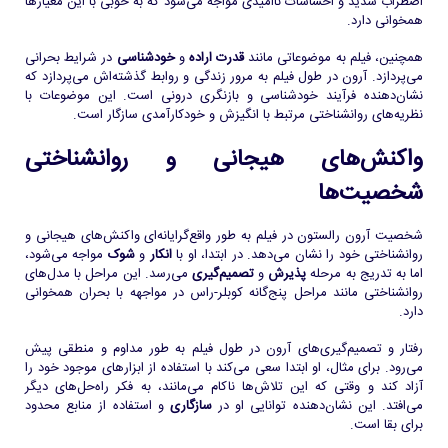
اضطراب شدید و احساسات ناامیدی مواجه می‌شود که به خوبی با این معیارها
همخوانی دارد.
همچنین، فیلم به موضوعاتی مانند
قدرت اراده
و
خودشناسی
در شرایط بحرانی
می‌پردازد. آرون در طول فیلم به مرور زندگی و روابط گذشته‌اش می‌پردازد که
نشان‌دهنده فرآیند خودشناسی و بازنگری درونی است. این موضوعات با
نظریه‌های روانشناختی مرتبط با انگیزش و خودکارآمدی سازگار است.
واکنش‌های هیجانی و روانشناختی
شخصیت‌ها
شخصیت آرون رالستون در فیلم به طور واقع‌گرایانه‌ای واکنش‌های هیجانی و
روانشناختی خود را نشان می‌دهد. در ابتدا، او با
انکار
و
شوک
مواجه می‌شود،
اما به تدریج به مرحله
پذیرش
و
تصمیم‌گیری
می‌رسد. این مراحل با مدل‌های
روانشناختی مانند مراحل پنج‌گانه کوبلر-راس در مواجهه با بحران همخوانی
دارد.
رفتار و تصمیم‌گیری‌های آرون در طول فیلم به طور مداوم و منطقی پیش
می‌رود. برای مثال، او ابتدا سعی می‌کند با استفاده از ابزارهای موجود خود را
آزاد کند و وقتی که این تلاش‌ها ناکام می‌مانند، به فکر راه‌حل‌های دیگر
می‌افتد. این نشان‌دهنده توانایی او در
سازگاری
و استفاده از منابع محدود
برای بقا است.