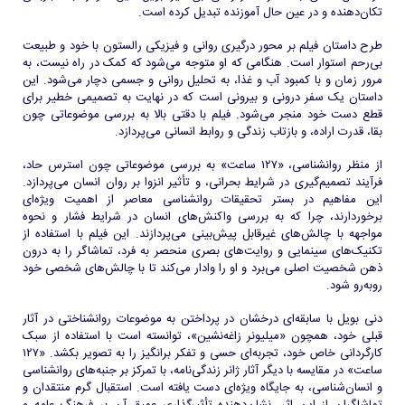
تکان‌دهنده و در عین حال آموزنده تبدیل کرده است.
طرح داستان فیلم بر محور درگیری روانی و فیزیکی رالستون با خود و طبیعت
بی‌رحم استوار است. هنگامی که او متوجه می‌شود که کمک در راه نیست، به
مرور زمان و با کمبود آب و غذا، به تحلیل روانی و جسمی دچار می‌شود. این
داستان یک سفر درونی و بیرونی است که در نهایت به تصمیمی خطیر برای
قطع دست خود منجر می‌شود. فیلم با دقتی بالا به بررسی موضوعاتی چون
بقا، قدرت اراده، و بازتاب زندگی و روابط انسانی می‌پردازد.
از منظر روانشناسی، «۱۲۷ ساعت» به بررسی موضوعاتی چون استرس حاد،
فرآیند تصمیم‌گیری در شرایط بحرانی، و تأثیر انزوا بر روان انسان می‌پردازد.
این مفاهیم در بستر تحقیقات روانشناسی معاصر از اهمیت ویژه‌ای
برخوردارند، چرا که به بررسی واکنش‌های انسان در شرایط فشار و نحوه
مواجهه با چالش‌های غیرقابل پیش‌بینی می‌پردازند. این فیلم با استفاده از
تکنیک‌های سینمایی و روایت‌های بصری منحصر به فرد، تماشاگر را به درون
ذهن شخصیت اصلی می‌برد و او را وادار می‌کند تا با چالش‌های شخصی خود
روبه‌رو شود.
دنی بویل با سابقه‌ای درخشان در پرداختن به موضوعات روانشناختی در آثار
قبلی خود، همچون «میلیونر زاغه‌نشین»، توانسته است با استفاده از سبک
کارگردانی خاص خود، تجربه‌ای حسی و تفکر برانگیز را به تصویر بکشد. «۱۲۷
ساعت» در مقایسه با دیگر آثار ژانر زندگی‌نامه، با تمرکز بر جنبه‌های روانشناسی
و انسان‌شناسی، به جایگاه ویژه‌ای دست یافته است. استقبال گرم منتقدان و
تماشاگران از این اثر، نشان‌دهنده تأثیرگذاری عمیق آن بر فرهنگ عامه و