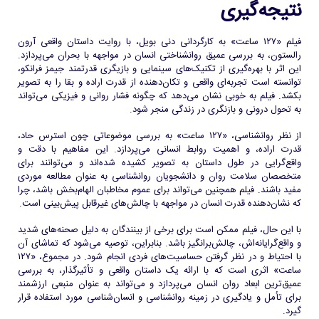
نتیجه‌گیری
فیلم «۱۲۷ ساعت» به کارگردانی دنی بویل، با روایت داستان واقعی آرون
رالستون، به بررسی عمیق روانشناختی انسان در مواجهه با بحران می‌پردازد.
این اثر با بهره‌گیری از تکنیک‌های سینمایی و بازیگری قدرتمند جیمز فرانکو،
توانسته است تجربه‌ای واقعی و تکان‌دهنده از قدرت اراده و بقا را به تصویر
بکشد. فیلم به خوبی نشان می‌دهد که چگونه فشار روانی و فیزیکی می‌تواند
به تحول درونی و بازنگری در زندگی منجر شود.
از نظر روانشناسی، «۱۲۷ ساعت» به بررسی موضوعاتی چون استرس حاد،
قدرت اراده، و اهمیت روابط انسانی می‌پردازد. این مفاهیم با دقت و
واقع‌گرایی در طول داستان به تصویر کشیده شده‌اند و می‌توانند برای
متخصصان سلامت روان و دانشجویان روانشناسی به عنوان مطالعه موردی
مفید باشند. فیلم همچنین می‌تواند برای عموم مخاطبان الهام‌بخش باشد، چرا
که نشان‌دهنده قدرت انسان در مواجهه با چالش‌های غیرقابل پیش‌بینی است.
با این حال، فیلم ممکن است برای برخی از بینندگان به دلیل صحنه‌های شدید
و واقع‌گرایانه‌اش، چالش‌برانگیز باشد. بنابراین، توصیه می‌شود که تماشای آن
با احتیاط و در نظر گرفتن حساسیت‌های فردی انجام شود. در مجموع، «۱۲۷
ساعت» اثری است که با ارائه یک داستان واقعی و تأثیرگذار، به بررسی
عمیق‌ترین ابعاد روان انسان می‌پردازد و می‌تواند به عنوان منبعی ارزشمند
برای تأمل و یادگیری در زمینه روانشناسی و انسان‌شناسی مورد استفاده قرار
گیرد.