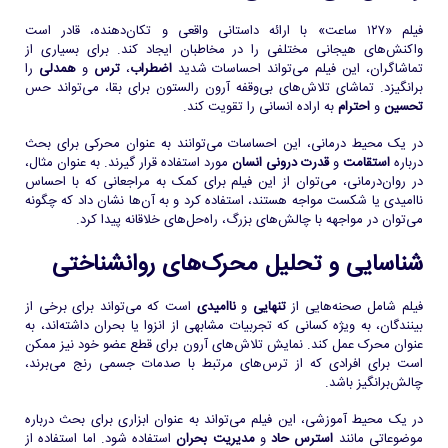
فیلم «۱۲۷ ساعت» با ارائه داستانی واقعی و تکان‌دهنده، قادر است
واکنش‌های هیجانی مختلفی را در مخاطبان ایجاد کند. برای بسیاری از
تماشاگران، این فیلم می‌تواند احساسات شدید
اضطراب
،
ترس
و
همدلی
را
برانگیزد. تماشای تلاش‌های بی‌وقفه آرون رالستون برای بقا، می‌تواند حس
تحسین
و
احترام
به اراده انسانی را تقویت کند.
در یک محیط درمانی، این احساسات می‌توانند به عنوان محرکی برای بحث
درباره
استقامت
و
قدرت درونی انسان
مورد استفاده قرار گیرند. به عنوان مثال،
در روان‌درمانی، می‌توان از این فیلم برای کمک به مراجعانی که با احساس
ناامیدی یا شکست مواجه هستند، استفاده کرد و به آن‌ها نشان داد که چگونه
می‌توان در مواجهه با چالش‌های بزرگ، راه‌حل‌های خلاقانه پیدا کرد.
شناسایی و تحلیل محرک‌های روانشناختی
فیلم شامل صحنه‌هایی از
تنهایی
و
ناامیدی
است که می‌تواند برای برخی از
بینندگان، به ویژه کسانی که تجربیات مشابهی از انزوا یا بحران داشته‌اند، به
عنوان محرک عمل کند. نمایش تلاش‌های آرون برای قطع عضو خود نیز ممکن
است برای افرادی که از ترس‌های مرتبط با صدمات جسمی رنج می‌برند،
چالش‌برانگیز باشد.
در یک محیط آموزشی، این فیلم می‌تواند به عنوان ابزاری برای بحث درباره
موضوعاتی مانند
استرس حاد
و
مدیریت بحران
استفاده شود. اما استفاده از