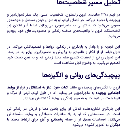
تحلیل مسیر شخصیت‌ها
در فیلم «۱۲۷ ساعت»، آرون رالستون، شخصیت اصلی، یک سفر تحول‌آمیز و
پیچیده را تجربه می‌کند. در ابتدای فیلم، او به عنوان فردی مستقل و خودمحور
معرفی می‌شود که به تنهایی به ماجراجویی می‌پردازد. اما با گیر افتادن زیر
تخته‌سنگ، آرون با واقعیت‌های سخت زندگی و محدودیت‌های خود روبه‌رو
می‌شود.
این تجربه او را وادار به بازنگری در زندگی، روابط و تصمیماتش می‌کند. در
طول فیلم، او از انکار و ناامیدی به پذیرش و تصمیم‌گیری برای بقا می‌رسد.
این تحول روانی از لحظات کلیدی فیلم مانند زمانی که او به قطع دست خود
تصمیم می‌گیرد، به وضوح قابل مشاهده است.
پیچیدگی‌های روانی و انگیزه‌ها
آرون با انگیزه‌های پیچیده‌ای مانند
اثبات خود
،
نیاز به استقلال
و
فرار از روابط
اجتماعی پیچیده
به ماجراجویی می‌پردازد. اما در طول فیلم، ترس از مرگ و
انزوا باعث می‌شود که او به مرور زندگی و روابط گذشته‌اش بپردازد.
این بازنگری نشان‌دهنده تلاش او برای یافتن معنا و ارزش در زندگی‌اش
است. در صحنه‌هایی که او به یاد خاطرات خانوادگی و روابط عاشقانه‌اش
می‌افتد، احساسات عمیق او از جمله
پشیمانی
و
آرزو برای ارتباط مجدد با
دیگران
به تصویر کشیده می‌شود.