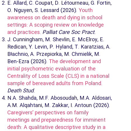
E. Allard, C. Coupat, D. Létourneau, G. Fortin,
O. Nguyen, S. Lessard (2026).
Youth
awareness on death and dying in school
settings: A scoping review on knowledge
and practices.
Palliat Care Soc Pract
.
J. Cunningham, M. Shevlin, E. McElroy, E.
Redican, Y. Levin, P. Hyland, T. Karatzias, A.
Błachnio, A. Przepiorka, M. Chmielik, M.
Ben-Ezra (2026).
The development and
initial psychometric evaluation of the
Centrality of Loss Scale (CLS) in a national
sample of bereaved adults from Poland.
Death Stud
.
N.A. Shahda, M.F. Abosoudah, M.A. Aldosari,
A.M. Alqahtani, M. Zakkar, I. Antoun (2026).
Caregivers’ perspectives on family
meetings and preparedness for imminent
death: A qualitative descriptive study in a