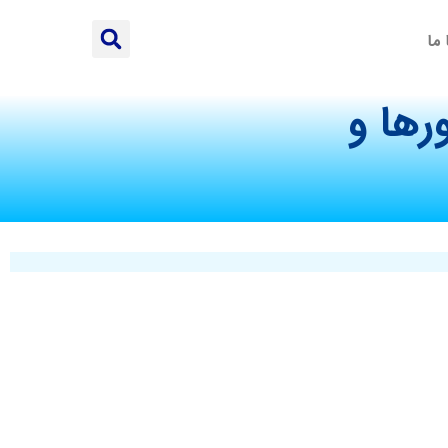
 ما
رها و