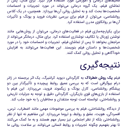
محیط‌های درمانی و آموزشی مورد استفاده قرار گیرد. برای مثال، پس از
تماشای فیلم، یک گروه درمانی می‌تواند در مورد تجربیات و احساسات
شخصیت‌ها بحث کند و به تحلیل روانی آن‌ها بپردازد. همچنین، در یک کلاس
روانشناسی، می‌توان از فیلم برای بررسی نظریات فروید و یونگ و تأثیرات
آن‌ها بر روانکاوی مدرن استفاده کرد.
برای یکپارچه‌سازی فیلم در فعالیت‌های درمانی، می‌توان از روش‌هایی مانند
نوشتن ژورنال یا تکالیف نوشتاری استفاده کرد. برای مثال، درمانگر می‌تواند از
مراجعان بخواهد تا پس از تماشای فیلم، تجربیات و احساسات خود را در مورد
شخصیت‌ها و داستان فیلم بنویسند. این فعالیت‌ها می‌توانند به افزایش
خودآگاهی و تحلیل روانی کمک کنند.
نتیجه‌گیری
فیلم
یک روش خطرناک
به کارگردانی دیوید کراننبرگ، یک اثر برجسته در ژانر
درام بیوگرافی است که به بررسی عمیق روابط پیچیده و تأثیرگذار بین دو
پیشگام روانشناسی، کارل یونگ و زیگموند فروید، می‌پردازد. این فیلم با
استفاده از بازی‌های قوی بازیگران، کارگردانی دقیق و توجه به جزئیات تاریخی
و روانشناختی، توانسته است توجه منتقدان و مخاطبان را به خود جلب کند.
از دیدگاه روانشناختی، فیلم به بررسی موضوعات مهمی مانند اضطراب، ترس،
افسردگی، هویت، عشق و روابط، و تروما می‌پردازد. این مفاهیم نه تنها از نظر
روانشناختی بلکه از نظر اجتماعی نیز بسیار مهم هستند و به ما کمک می‌کنند
تا بهتر بفهمیم چگونه تجربیات و روابط انسانی می‌توانند بر سلامت روانی ما