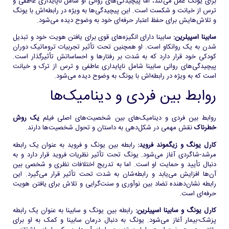
برای یونگ عمل می‌کند، اما پیچیدگی‌های روانی او شامل ناپایداری عاطفی و
ترس از خیانت و شکست است. این پیچیدگی‌ها به ویژه در رابطه‌اش با یونگ
و تلاش‌هایش برای حفظ اعتبار حرفه‌ای خود به وضوح دیده می‌شود.
سابینا اسپیلرین:
سابینا دارای انگیزه‌های قوی برای یافتن هویت خود و تبدیل
شدن به یک روانکاو است. او همچنین تحت تأثیر تجربیات تروماتیک دوران
کودکی خود قرار دارد که به شدت بر رفتارها و احساساتش تأثیرگذار است.
پیچیدگی‌های روانی سابینا شامل ناپایداری عاطفی و ترس از ترک و خیانت
است که به ویژه در رابطه‌اش با یونگ به وضوح دیده می‌شود.
روابط بین فردی و دینامیک‌ها
روابط بین فردی و دینامیک‌های بین شخصیت‌های اصلی فیلم
یک روش
خطرناک
نقش مهمی در شکل‌دهی به داستان و تحول شخصیت‌ها دارند.
کارل یونگ و زیگموند فروید:
رابطه بین یونگ و فروید به عنوان یک رابطه
مرشد-شاگردی آغاز می‌شود. یونگ تحت تأثیر نظریات فروید قرار دارد و به
دنبال تأیید و حمایت او است. اما به تدریج اختلافات نظری و شخصی بین
آن‌ها افزایش می‌یابد و رابطه‌شان به شدت تحت تأثیر قرار می‌گیرد. این
رابطه نشان‌دهنده تضاد بین نوآوری و سنت‌گرایی و تلاش برای یافتن هویت
حرفه‌ای است.
کارل یونگ و سابینا اسپیلرین:
رابطه بین یونگ و سابینا به عنوان یک رابطه
پزشک-بیمار آغاز می‌شود. یونگ به دنبال درمان سابینا و کمک به او برای