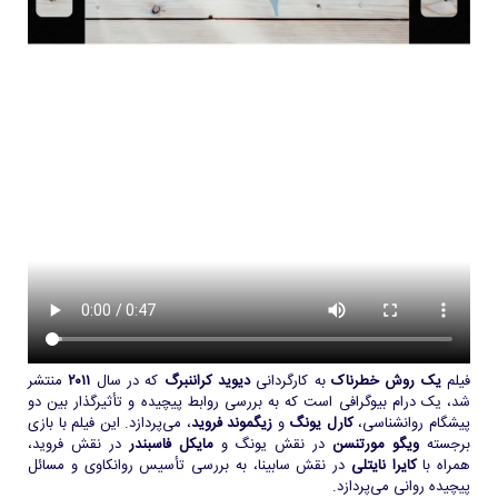
فیلم
یک روش خطرناک
به کارگردانی
دیوید کراننبرگ
که در سال
۲۰۱۱
منتشر
شد، یک درام بیوگرافی است که به بررسی روابط پیچیده و تأثیرگذار بین دو
پیشگام روانشناسی،
کارل یونگ
و
زیگموند فروید
، می‌پردازد. این فیلم با بازی
برجسته
ویگو مورتنسن
در نقش یونگ و
مایکل فاسبندر
در نقش فروید،
همراه با
کایرا نایتلی
در نقش سابینا، به بررسی تأسیس روانکاوی و مسائل
پیچیده روانی می‌پردازد.