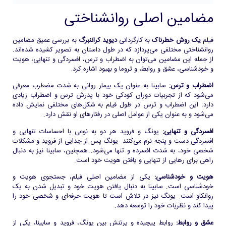
مضامین اصلی روانشناختی
فیلم
یک روش خطرناک
به کارگردانی
دیوید کراننبرگ
به بررسی عمیق مضامین
روانشناختی مختلفی می‌پردازد که در طول داستان به تصویر کشیده شده‌اند.
از جمله این مضامین می‌توان به اضطراب و ترس، افسردگی و تنهایی، هویت
و خودشناسی، عشق و روابط، و تروما و بهبود اشاره کرد.
اضطراب و ترس:
سابینا به عنوان یک بیمار روانی به شدت مضطرب معرفی
می‌شود که از تجربیات دوران کودکی خود با پدرش ترس و اضطراب زیادی
دارد. این اضطراب و ترس در طول فیلم به شکل‌های مختلفی نمایش داده
می‌شود و به عنوان یکی از عوامل اصلی در رفتارهای او نقش دارد.
افسردگی و تنهایی:
یونگ و فروید هر دو به نوعی با احساسات تنهایی و
افسردگی دست و پنجه نرم می‌کنند. یونگ پس از جدایی از فروید و مشکلات
شخصی خود، به شدت افسرده و تنها می‌شود. همچنین، سابینا نیز به دنبال
راهی برای رهایی از تنهایی و یافتن هویت خود است.
هویت و خودشناسی:
یکی از مضامین اصلی فیلم، جستجوی هویت و
خودشناسی است. سابینا به دنبال یافتن هویت خود و تبدیل شدن به یک
روانکاو است. یونگ نیز در تلاش است تا هویت حرفه‌ای و شخصی خود را
پیدا کند و نظریات خود را توسعه دهد.
عشق و روابط:
روابط پیچیده و پرتنش بین یونگ، فروید و سابینا، یکی از