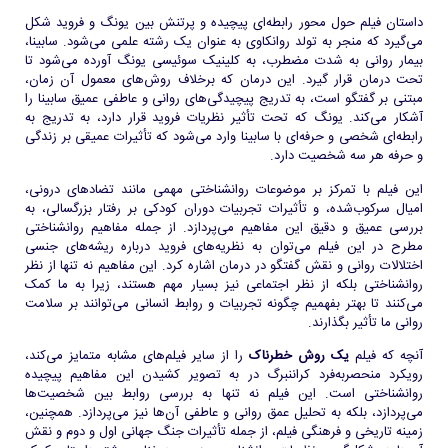
داستان فیلم حول محور رابطه‌ای پیچیده و پرتنش بین یونگ و فروید شکل
می‌گیرد که منجر به تولد روانکاوی به عنوان یک رشته علمی می‌شود. سابینا،
بیمار روانی به شدت مضطرب، به کلینیک سوئیسی یونگ آورده می‌شود تا
تحت درمان قرار گیرد. این درمان که برخلاف روش‌های معمول آن زمان،
مبتنی بر گفتگو است، به تدریج پیچیدگی‌های روانی و عاطفی عمیق سابینا را
آشکار می‌کند. یونگ که تحت تأثیر نظریات فروید قرار دارد، به تدریج به
رابطه‌ای شخصی و حرفه‌ای با سابینا وارد می‌شود که تأثیرات عمیقی بر زندگی
و حرفه هر سه شخصیت دارد.
این فیلم با تمرکز بر موضوعات روانشناختی مهمی مانند تضادهای درونی،
امیال سرکوب‌شده، و تأثیرات تجربیات دوران کودکی بر رفتار بزرگسالی، به
بررسی عمیق و دقیق این مفاهیم می‌پردازد. از جمله مفاهیم روانشناختی
مطرح در این فیلم می‌توان به نظریه‌های فروید درباره ریشه‌های جنسی
اختلالات روانی و نقش گفتگو در درمان اشاره کرد. این مفاهیم نه تنها از نظر
روانشناختی بلکه از نظر اجتماعی نیز بسیار مهم هستند، زیرا به ما کمک
می‌کنند تا بهتر بفهمیم چگونه تجربیات و روابط انسانی می‌توانند بر سلامت
روانی ما تأثیر بگذارند.
آنچه که فیلم
یک روش خطرناک
را از سایر فیلم‌های مشابه متمایز می‌کند،
رویکرد منحصربه‌فرد کراننبرگ در به تصویر کشیدن این مفاهیم پیچیده
روانشناختی است. این فیلم نه تنها به بررسی روابط بین شخصیت‌ها
می‌پردازد، بلکه به تحلیل عمق روانی و عاطفی آن‌ها نیز می‌پردازد. همچنین،
زمینه تاریخی و فرهنگی فیلم، از جمله تأثیرات جنگ جهانی اول و دوم و نقش