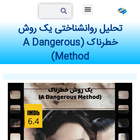
درباره ما
همکاری با ما
دوره های رشد
آزمون های روانشناختی
مقالات روانشناختی
تحلیل روانشناختی یک روش
خطرناک (A Dangerous
Method)